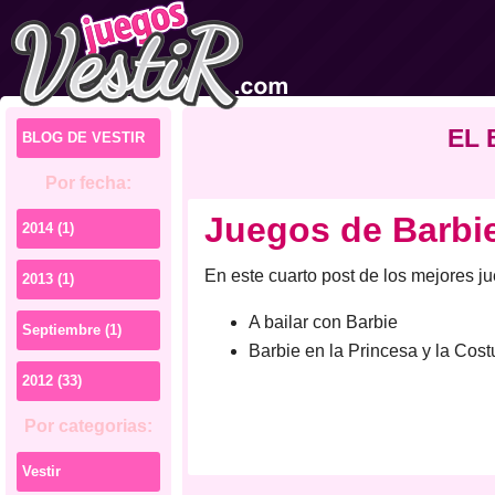
EL 
BLOG DE VESTIR
Por fecha:
Juegos de Barbie
2014 (1)
En este cuarto post de los mejores j
2013 (1)
A bailar con Barbie
Septiembre (1)
Barbie en la Princesa y la Cost
2012 (33)
Por categorias:
Vestir