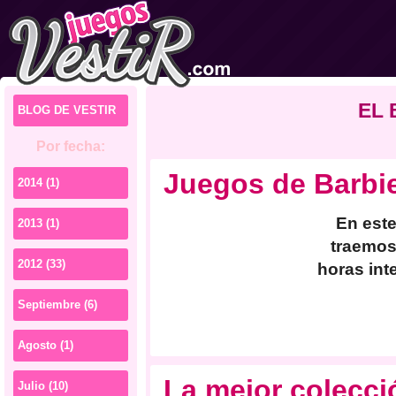
EL 
BLOG DE VESTIR
Por fecha:
Juegos de Barbie
2014 (1)
En este
2013 (1)
traemos
2012 (33)
horas int
Septiembre (6)
Agosto (1)
La mejor colecci
Julio (10)