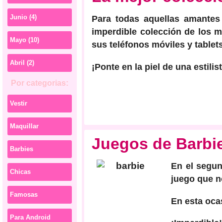
Junio (4)
Para todas aquellas amantes 
imperdible colección de los m
Mayo (10)
sus teléfonos móviles y tablet
Abril (2)
¡Ponte en la piel de una estili
Por categorias:
Vestir
Maquillar
Juegos de Barbie
Barbies
En el segun
Chicas
juego que n
Famosas
En esta oca
Para Android