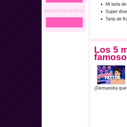
Mi tarta d
Suscríbete al blog:
Super dise
Tarta de f
Los 5 m
famoso
¡Demuestra qu