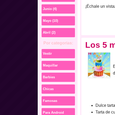
¡
Échale un vista
Junio (4)
Mayo (10)
Abril (2)
Los 5 m
Por categorias:
Vestir
Maquillar
E
d
Barbies
Chicas
Famosas
Dulce tart
Tarta de 
Para Android