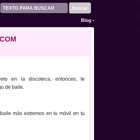
Blog
›
junio
.COM
to en la discoteca, entonces, te
o de baile.
 baile más extremos en tu móvil en tu