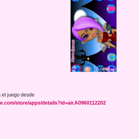
a el juego desde
gle.com/store/apps/details?id=air.A0960112202