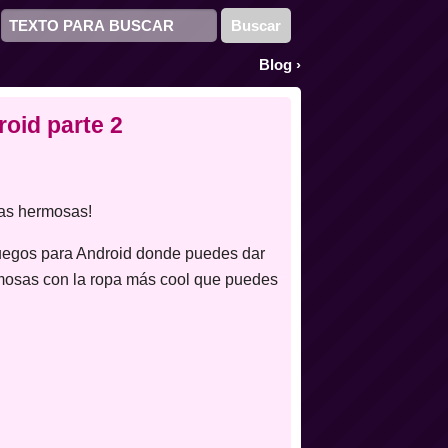
Blog
›
ibles juegos de vestir para Android parte 2
roid parte 2
mas hermosas!
juegos para Android donde puedes dar
ermosas con la ropa más cool que puedes