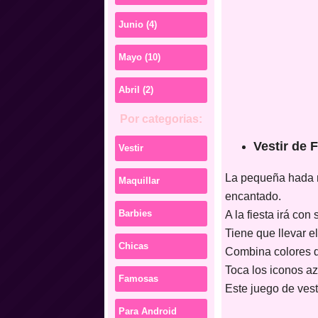
Junio (4)
Mayo (10)
Abril (2)
Por categorias:
Vestir de 
Vestir
La pequeña hada ne
Maquillar
encantado.
Barbies
A la fiesta irá con
Tiene que llevar el
Chicas
Combina colores de
Toca los iconos a
Famosas
Este juego de vest
Para Android